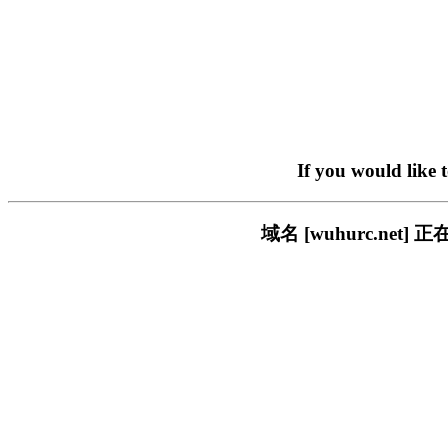
If you would like 
域名 [wuhurc.n